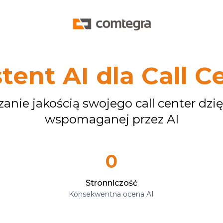
tent AI dla Call C
zanie jakością swojego call center dzi
wspomaganej przez AI
0
Stronniczość
Konsekwentna ocena AI