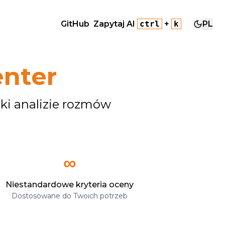
GitHub
Zapytaj AI
ctrl
+
k
PL
enter
ęki analizie rozmów
∞
Niestandardowe kryteria oceny
Dostosowane do Twoich potrzeb