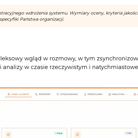
racyjnego wdrożenia systemu. Wymiary oceny, kryteria jakości,
pecyfiki Państwa organizacji.
ompleksowy wgląd w rozmowy, w tym zsynchronizo
ki analizy w czasie rzeczywistym i natychmiastowe