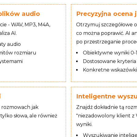
 plików audio
Precyzyjna ocena 
ie - WAV, MP3, M4A,
Otrzymuj szczegółowe o
iza AI.
co można poprawić. AI a
po przestrzeganie proce
ty audio
mitów rozmiaru
Obiektywne wyniki 0-
systemami
Dostosowane kryteria
Konkretne wskazówki
i
Inteligentne wys
w rozmowach jak
Znajdź dokładnie tą rozm
ylko słowa, ale również
"niezadowolony klient z
wyniki.
Wyszukiwanie intelig