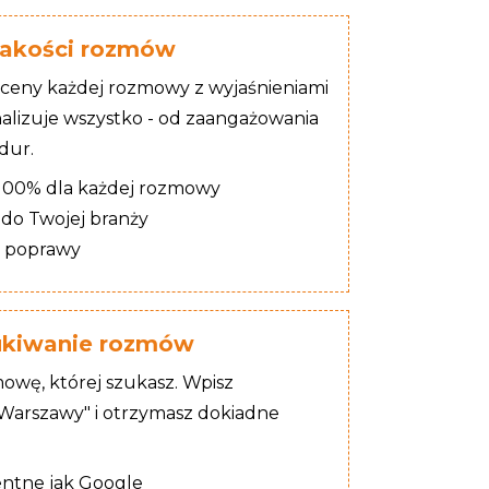
jakości rozmów
ceny każdej rozmowy z wyjaśnieniami
nalizuje wszystko - od zaangażowania
dur.
100% dla każdej rozmowy
 do Twojej branży
 poprawy
zukiwanie rozmów
owę, której szukasz. Wpisz
 Warszawy" i otrzymasz dokiadne
entne jak Google