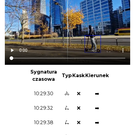
Sygnatura
Typ
Kask
Kierunek
czasowa
10:29:30
🚴
❌
➡️
10:29:32
🛴
❌
➡️
10:29:38
🛴
❌
➡️