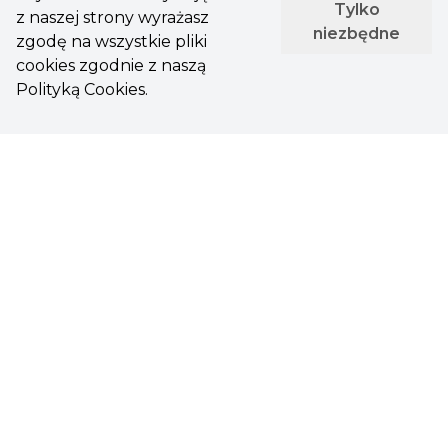
Tylko
z naszej strony wyrażasz
niezbędne
zgodę na wszystkie pliki
cookies zgodnie z naszą
Polityką Cookies.
Kontakt
ul. Pulawska 474
02-884 Warszawa
ai@comtegra.pl
+48 22 311 18 00
Przydatne linki