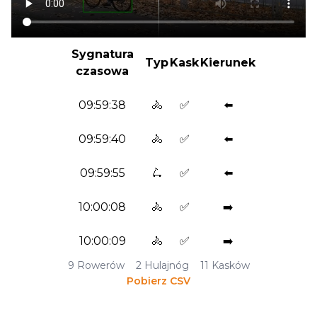
Sygnatura
Typ
Kask
Kierunek
czasowa
09:59:38
🚴
✅
⬅️
09:59:40
🚴
✅
⬅️
09:59:55
🛴
✅
⬅️
10:00:08
🚴
✅
➡️
10:00:09
🚴
✅
➡️
9
Rowerów
2
Hulajnóg
11
Kasków
Pobierz CSV