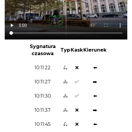
Sygnatura
Typ
Kask
Kierunek
czasowa
10:11:22
🛴
❌
⬅️
10:11:27
🚴
✅
➡️
10:11:30
🚴
✅
⬅️
10:11:37
🚴
❌
➡️
10:11:45
🛴
❌
⬅️