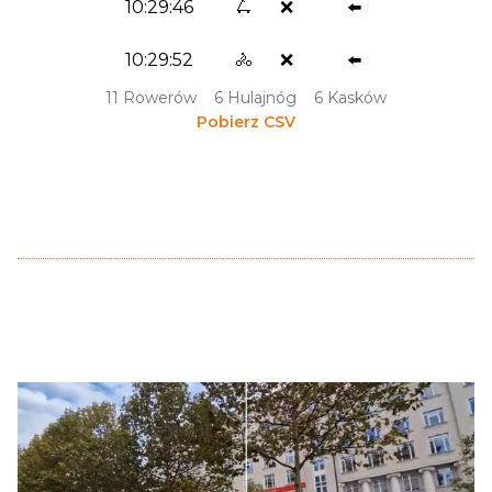
10:29:46
🛴
❌
⬅️
10:29:52
🚴
❌
⬅️
11
Rowerów
6
Hulajnóg
6
Kasków
Pobierz CSV